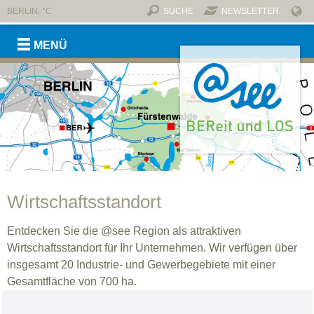
BERLIN,
°C
SUCHE
NEWSLETTER
MENÜ
Marke @see
Botschafter @see
Anbindung
Kontakt & Downloads
Newsletter der Region
Aktionen & Termine
Sommerfest 2025
Sommerfest 2024
Sommerfest 2023
Sommerfest 2022
Sommerfest 2019
Sommerfest 2018
Wirtschaftsstandort
Investieren
Fachkräfte
Unternehmen & Partner
Anbindung
Existenzgründung
Bewegen
Entschleunigen
Erleben
Genuss
Übernachten
Ankommen
Wohnen
Arbeiten
Mobil sein
Kinder betreuen
Individuelle Bildung
Gut versorgt
Heilende Wasser
Wellness
Kuren
Sport
Medizinische Infrastruktur
REGION
Wirtschaft
Tourismus
Leben
Gesundheit
Jobportal
Wirtschaftsstandort
Entdecken Sie die @see Region als attraktiven
Wirtschaftsstandort für Ihr Unternehmen. Wir verfügen über
insgesamt 20 Industrie- und Gewerbegebiete mit einer
Gesamtfläche von 700 ha.