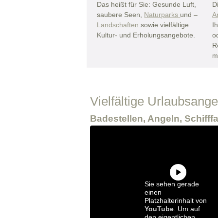
Das heißt für Sie: Gesunde Luft,
D
saubere Seen,
Naturparks
und –
A
Landschaften
sowie vielfältige
I
Kultur- und Erholungsangebote.
o
R
m
Vielfältige Urlaubsan
Badestellen, Angeln, Schifff
Sie sehen gerade
einen
Platzhalterinhalt von
YouTube
. Um auf
den eigentlichen