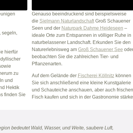
eunigen
Genauso beeindruckend sind beispielsweise
die
Sielmann Naturlandschaft
Groß Schauener
Seen und der
Naturpark Dahme Heideseen
–
 segeln,
ideale Orte zum Entspannen in völliger Ruhe in
naturbelassener Landschaft. Erkunden Sie den
Naturerlebnisweg am
Groß Schauener See
ode
e hierfür
beobachten Sie die zahlreichen Tier- und
dyllischer
Pflanzenarten.
sowie
dherum zu
Auf dem Gelände der
Fischerei Köllnitz
können
ln und
Sie sich anschließend eine kleine Kunstgalerie
nd Hektik
und Schauteiche anschauen, aber auch frische
s finden Sie
Fisch kaufen und sich in der Gastronomie stärke
gion bedeutet Wald, Wasser, und Weite, saubere Luft,