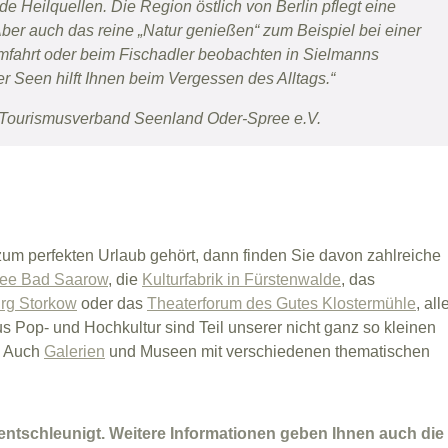
 Heilquellen. Die Region östlich von Berlin pflegt eine
Aber auch das reine „Natur genießen“ zum Beispiel bei einer
mfahrt oder beim Fischadler beobachten in Sielmanns
 Seen hilft Ihnen beim Vergessen des Alltags.“
n Tourismusverband Seenland Oder-Spree e.V.
zum perfekten Urlaub gehört, dann finden Sie davon zahlreiche
See Bad Saarow
, die
Kulturfabrik in Fürstenwalde
, das
rg Storkow
oder das
Theaterforum des Gutes Klostermühle
, all
s Pop- und Hochkultur sind Teil unserer nicht ganz so kleinen
t. Auch
Galerien
und Museen mit verschiedenen thematischen
.
 entschleunigt. Weitere Informationen geben Ihnen auch die