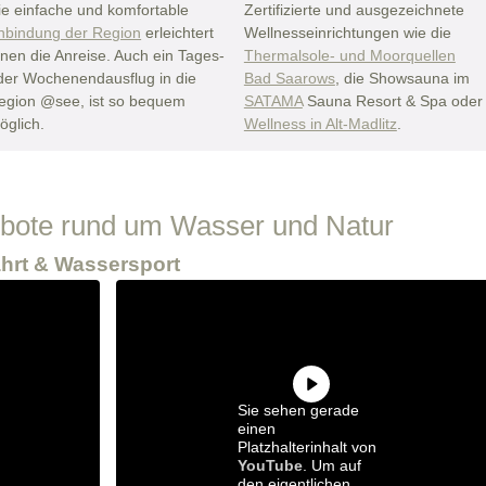
ie einfache und komfortable
Zertifizierte und ausgezeichnete
nbindung der Region
erleichtert
Wellnesseinrichtungen wie die
hnen die Anreise. Auch ein Tages-
Thermalsole- und Moorquellen
der Wochenendausflug in die
Bad Saarows
, die Showsauna im
egion @see, ist so bequem
SATAMA
Sauna Resort & Spa oder
öglich.
Wellness in Alt-Madlitz
.
gebote rund um Wasser und Natur
ahrt & Wassersport
Sie sehen gerade
einen
Platzhalterinhalt von
YouTube
. Um auf
den eigentlichen